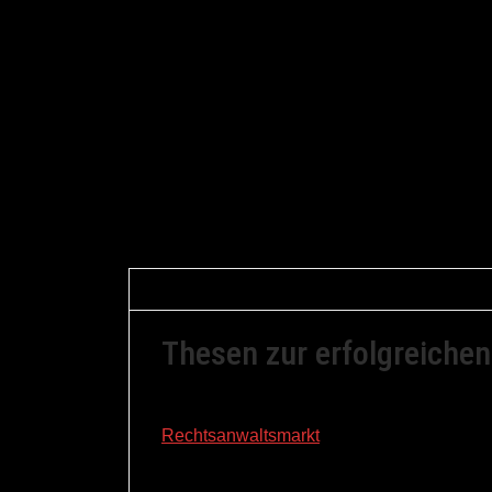
Gerfried Braune
26. März 2012
Allge
Thesen zur erfolgreichen
Beim Aufräumen meines Bücherschranks ist
Rechtsanwaltsmarkt
“ aus dem Jahr 1989 i
es etwas über 50.000 Rechtsanwälte in Deu