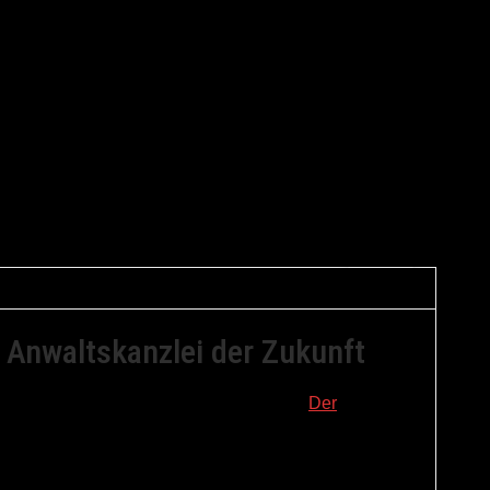
mein
 Anwaltskanzlei der Zukunft
 mir das Buch von Karl-Peter Winters „
Der
n die Hände gefallen. Als dieses Buch erschien gab
tschland (seither hat sich die Zahl mehr als