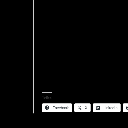
5. Die erfolgreiche Anwaltskanzlei kom
Winters postuliert hier ein Unternehmensk
Personal- und Finanzplanung auch für klei
Aktualität verloren und viel zu wenige Ka
6. Über den Erfolg der Anwaltskanzlei 
Unternehmensführung in gleicher Weis
Auch dies eine These, die nach wie vor gül
Jahren feststellte – die „Management-Struk
„archaisch“.
Teilen:
Facebook
X
LinkedIn
Gefällt mir: