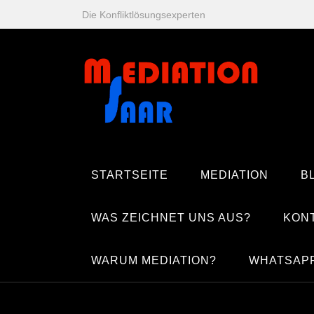
Zum
Die Konfliktlösungsexperten
Inhalt
springen
STARTSEITE
MEDIATION
B
WAS ZEICHNET UNS AUS?
KON
WARUM MEDIATION?
WHATSAP