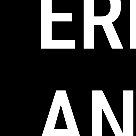
ER
AN