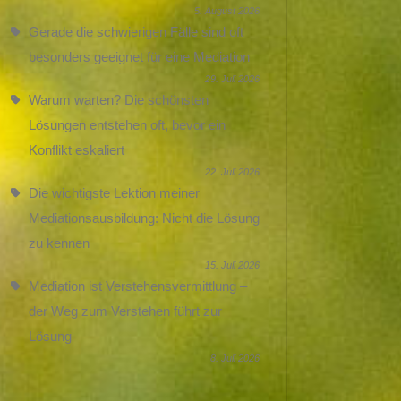
5. August 2026
Gerade die schwierigen Fälle sind oft
besonders geeignet für eine Mediation
29. Juli 2026
Warum warten? Die schönsten
Lösungen entstehen oft, bevor ein
Konflikt eskaliert
22. Juli 2026
Die wichtigste Lektion meiner
Mediationsausbildung: Nicht die Lösung
zu kennen
15. Juli 2026
Mediation ist Verstehensvermittlung –
der Weg zum Verstehen führt zur
Lösung
8. Juli 2026