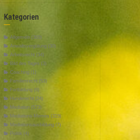
Kategorien
Allgemein
(369)
Anwaltsvergütung
(30)
Arbeitsrecht
(34)
Bild des Tages
(3)
Coaching
(1)
Familienrecht
(53)
Fortbildung
(6)
Hunderecht
(24)
Mediation
(573)
Mediations-Memes
(319)
Mediationsausbildung
(7)
Politik
(4)