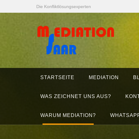
Zum
Die Konfliktlösungsexperten
Inhalt
springen
STARTSEITE
MEDIATION
B
WAS ZEICHNET UNS AUS?
KON
WARUM MEDIATION?
WHATSAP