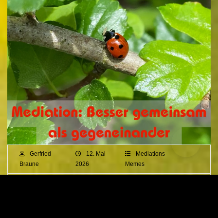
Gerfried
12. Mai
Mediations-
Braune
2026
Memes
Mediation: Besser
gemeinsam als