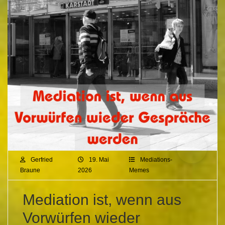
Gerfried
19. Mai
Mediations-
Braune
2026
Memes
Mediation ist, wenn aus
Vorwürfen wieder