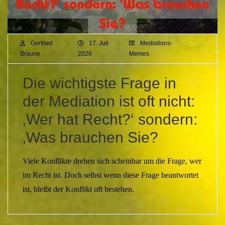
Gerfried
17. Juli
Mediations-
Braune
2026
Memes
Die wichtigste Frage in
der Mediation ist oft nicht:
‚Wer hat Recht?‘ sondern:
‚Was brauchen Sie?
Viele Konflikte drehen sich scheinbar um die Frage, wer
im Recht ist. Doch selbst wenn diese Frage beantwortet
ist, bleibt der Konflikt oft bestehen.