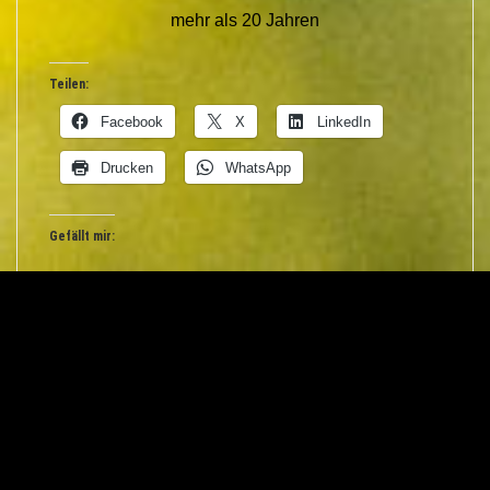
mehr als 20 Jahren
Teilen:
Facebook
X
LinkedIn
Drucken
WhatsApp
Gefällt mir:
VORHERIGER ARTIKEL
Wir manipulieren doch nicht!