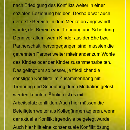
nach Erledigung des Konflikts weiter in einer
sozialen Beziehung bleiben. Deshalb war auch
der erste Bereich, in dem Mediation angewandt
wurde, der Bereich von Trennung und Scheidung.
Denn vor allem, wenn Kinder aus der Ehe bzw.
Partnerschaft hervorgegangen sind, mussten die
getrennten Partner weiter miteinander zum Wohle
des Kindes oder der Kinder zusammenarbeiten.
Das gelingt um so besser, je friedlicher die
sonstigen Konflikte im Zusammenhang mit
Trennung und Scheidung durch Mediation gelöst
werden konnten. Ähnlich ist es mit
Arbeitsplatzkonflikten. Auch hier müssen die
Beteiligten weiter als Kolleg(inn)en agieren, wenn
der aktuelle Konflikt irgendwie beigelegt wurde.
Auch hier hilft eine konsensuale Konfliktlösung