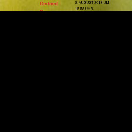
8. AUGUST 2013 UM
Gerfried
15:58 UHR
Braune
Danke für den Hinweis. Es muss natürlich
heißen 1994! Ich habe das nun geändert.
Ich sollte es eigentlich wissen, da mein
Jüngster am 1.1.94 geboren wurde und
dass er heute 19 Jahre alt ist, weiß ich.
Kommentar verfassen