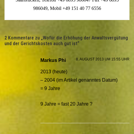
986049, Mobil +49 151 40 77 6556
2 Kommentare zu „
Wofür die Erhöhung der Anwaltsvergütung
und der Gerichtskosten auch gut ist
“
8. AUGUST 2013 UM 15:55 UHR
Markus Phi
2013 (heute)
– 2004 (im Artikel genanntes Datum)
= 9 Jahre
9 Jahre = fast 20 Jahre ?