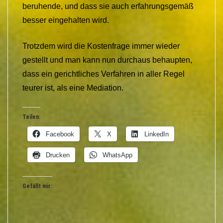
beruhende, und dass sie auch erfahrungsgemäß
besser eingehalten wird.
Trotzdem wird die Kostenfrage immer wieder
gestellt und man kann nun durchaus behaupten,
dass ein gerichtliches Verfahren in aller Regel
teurer ist, als eine Mediation.
Teilen:
Facebook
X
LinkedIn
Drucken
WhatsApp
Gefällt mir: