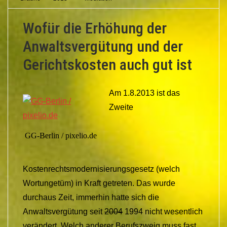
Wofür die Erhöhung der
Anwaltsvergütung und der
Gerichtskosten auch gut ist
Am 1.8.2013 ist das
Zweite
GG-Berlin / pixelio.de
Kostenrechtsmodernisierungsgesetz (welch
Wortungetüm) in Kraft getreten. Das wurde
durchaus Zeit, immerhin hatte sich die
Anwaltsvergütung seit
2004
1994 nicht wesentlich
verändert. Welch anderer Berufszweig muss fast