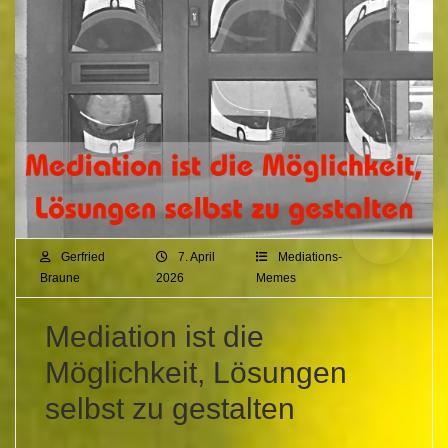
Gerfried
7. April
Mediations-
Braune
2026
Memes
Mediation ist die
Möglichkeit, Lösungen
selbst zu gestalten