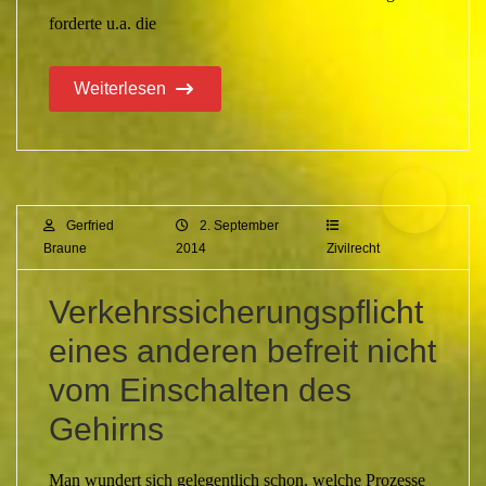
forderte u.a. die
Weiterlesen
Gerfried
2. September
Braune
2014
Zivilrecht
Verkehrssicherungspflicht
eines anderen befreit nicht
vom Einschalten des
Gehirns
Man wundert sich gelegentlich schon, welche Prozesse