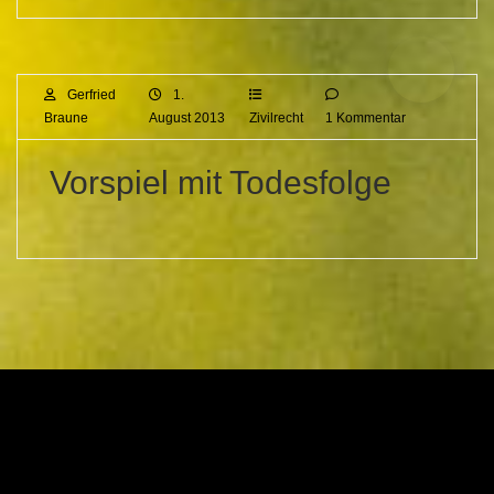
Gerfried
1.
Braune
August 2013
Zivilrecht
1 Kommentar
Vorspiel mit Todesfolge
Gerfried Braune
30. Juli 2013
Zivilrecht