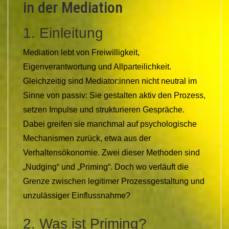
in der Mediation
1. Einleitung
Mediation lebt von Freiwilligkeit,
Eigenverantwortung und Allparteilichkeit.
Gleichzeitig sind Mediator:innen nicht neutral im
Sinne von passiv: Sie gestalten aktiv den Prozess,
setzen Impulse und strukturieren Gespräche.
Dabei greifen sie manchmal auf psychologische
Mechanismen zurück, etwa aus der
Verhaltensökonomie. Zwei dieser Methoden sind
„Nudging“ und „Priming“. Doch wo verläuft die
Grenze zwischen legitimer Prozessgestaltung und
unzulässiger Einflussnahme?
2. Was ist Priming?