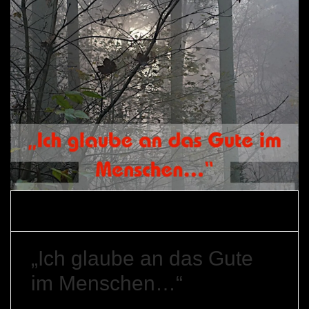
Gerfried
14. November
Mediations-
Braune
2025
Memes
„Ich glaube an das Gute
im Menschen…“