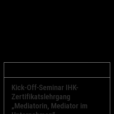
Gerfried
13. Dezember
Braune
2012
Mediation
Kick-Off-Seminar IHK-
Zertifikatslehrgang
„Mediatorin, Mediator im