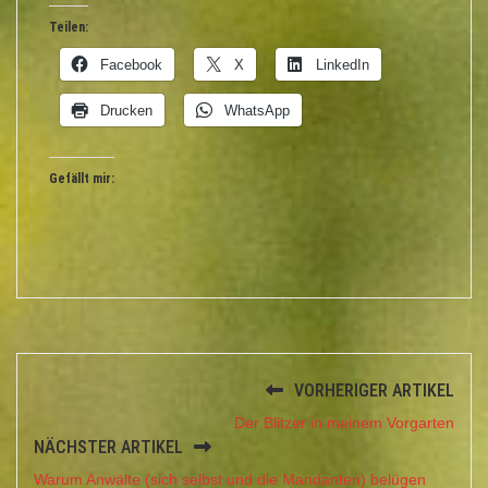
Teilen:
Facebook
X
LinkedIn
Drucken
WhatsApp
Gefällt mir:
VORHERIGER ARTIKEL
Der Blitzer in meinem Vorgarten
NÄCHSTER ARTIKEL
Warum Anwälte (sich selbst und die Mandanten) belügen