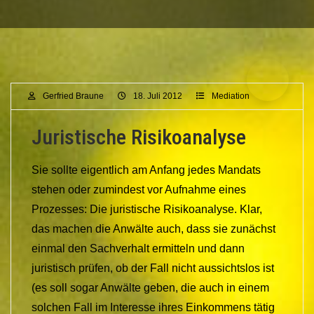
Gerfried Braune
18. Juli 2012
Mediation
Juristische Risikoanalyse
Sie sollte eigentlich am Anfang jedes Mandats
stehen oder zumindest vor Aufnahme eines
Prozesses: Die juristische Risikoanalyse. Klar,
das machen die Anwälte auch, dass sie zunächst
einmal den Sachverhalt ermitteln und dann
juristisch prüfen, ob der Fall nicht aussichtslos ist
(es soll sogar Anwälte geben, die auch in einem
solchen Fall im Interesse ihres Einkommens tätig