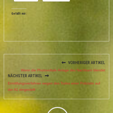
Gefällt mir:
VORHERIGER ARTIKEL
Wenn die Photovoltaik-Anlage des Nachbarn blendet
NÄCHSTER ARTIKEL
Ermittlungsverfahren wegen des Todes einer Polizistin auf
der A1 eingestellt