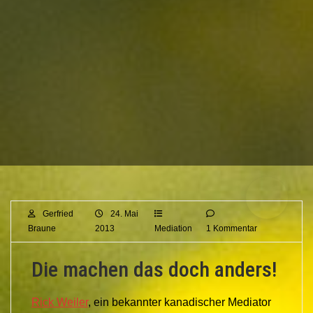
Gerfried
24. Mai
Braune
2013
Mediation
1 Kommentar
Die machen das doch anders!
Rick Weiler
, ein bekannter kanadischer Mediator