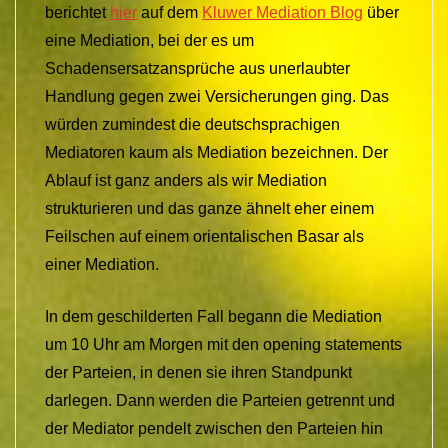
berichtet
hier
auf dem
Kluwer Mediation Blog
über
eine Mediation, bei der es um
Schadensersatzansprüche aus unerlaubter
Handlung gegen zwei Versicherungen ging. Das
würden zumindest die deutschsprachigen
Mediatoren kaum als Mediation bezeichnen. Der
Ablauf ist ganz anders als wir Mediation
strukturieren und das ganze ähnelt eher einem
Feilschen auf einem orientalischen Basar als
einer Mediation.
In dem geschilderten Fall begann die Mediation
um 10 Uhr am Morgen mit den opening statements
der Parteien, in denen sie ihren Standpunkt
darlegen. Dann werden die Parteien getrennt und
der Mediator pendelt zwischen den Parteien hin