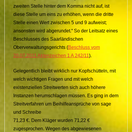
zweiten Stelle hinter dem Komma nicht auf, ist
diese Stelle um eins zu erhöhen, wenn die dritte
Stelle einen Wert zwischen 5 und 9 aufweist;
ansonsten wird abgerundet.“ So der Leitsatz eines
Beschlusses des Saarländischen
Oberverwaltungsgerichts (
Beschluss vom
20.07.2011 Aktenzeichen 1 A 242/11
).
Gelegentlich bleibt wirklich nur Kopfschütteln, mit
welch wichtigen Fragen und mit welch
existenziellen Streitwerten sich auch höhere
Instanzen herumschlagen müssen. Es ging in dem
Streitverfahren um Beihilfeansprüche von sage
und Schreibe
71,23 €. Dem Kläger wurden 71,22 €
zugesprochen. Wegen des abgewiesenen