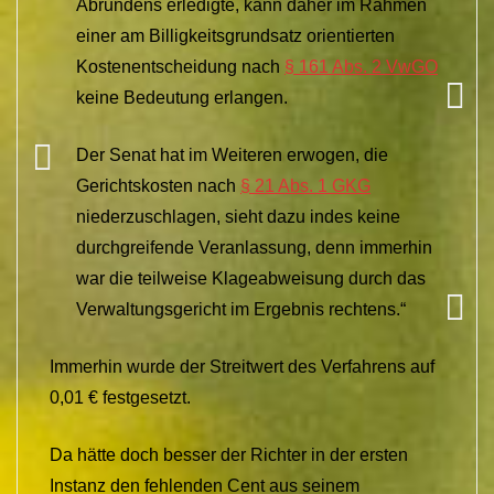
Abrundens erledigte, kann daher im Rahmen
einer am Billigkeitsgrundsatz orientierten
Kostenentscheidung nach
§ 161 Abs. 2 VwGO
keine Bedeutung erlangen.
Der Senat hat im Weiteren erwogen, die
Gerichtskosten nach
§ 21 Abs. 1 GKG
niederzuschlagen, sieht dazu indes keine
durchgreifende Veranlassung, denn immerhin
war die teilweise Klageabweisung durch das
Verwaltungsgericht im Ergebnis rechtens.“
Immerhin wurde der Streitwert des Verfahrens auf
0,01 € festgesetzt.
Da hätte doch besser der Richter in der ersten
Instanz den fehlenden Cent aus seinem