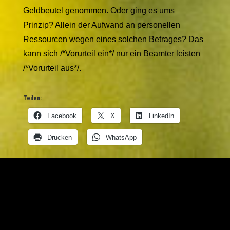
Geldbeutel genommen. Oder ging es ums
Prinzip? Allein der Aufwand an personellen
Ressourcen wegen eines solchen Betrages? Das
kann sich /*Vorurteil ein*/ nur ein Beamter leisten
/*Vorurteil aus*/.
Teilen:
Facebook
X
LinkedIn
Drucken
WhatsApp
Gefällt mir: