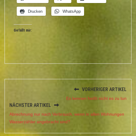
Drucken
WhatsApp
Gefällt mir:
VORHERIGER ARTIKEL
Es kennen heißt nicht es zu tun
NÄCHSTER ARTIKEL
Abrechnung nur nach Verbrauch, wenn in allen Wohnungen
Wasserzähler angebracht sind?