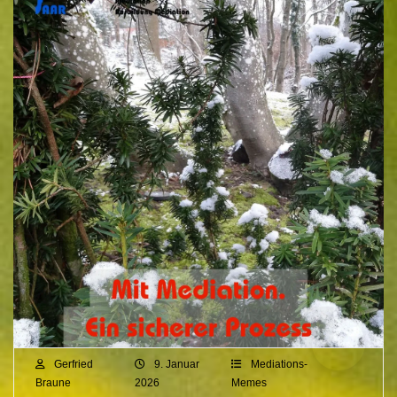
Gerfried
9. Januar
Mediations-
Braune
2026
Memes