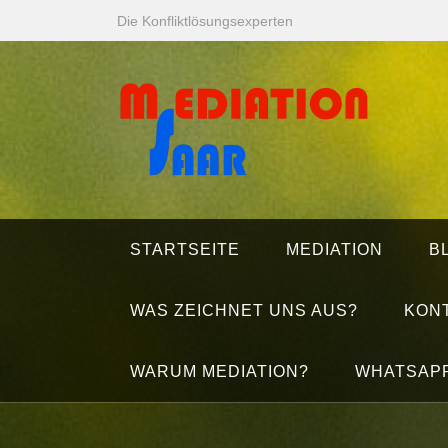
Zum
Die Konfliktlösungsexperten
Inhalt
springen
STARTSEITE
MEDIATION
B
WAS ZEICHNET UNS AUS?
KON
WARUM MEDIATION?
WHATSAP