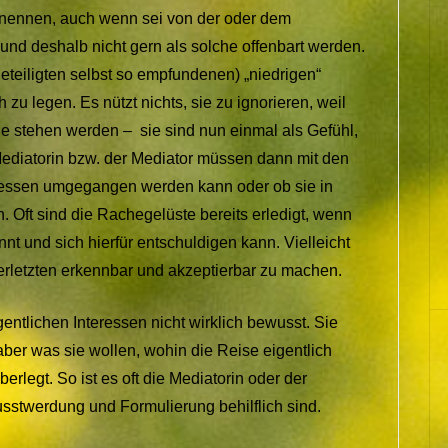
enennen, auch wenn sei von der oder dem
 und deshalb nicht gern als solche offenbart werden.
eteiligten selbst so empfundenen) „niedrigen“
u legen. Es nützt nichts, sie zu ignorieren, weil
 stehen werden – sie sind nun einmal als Gefühl,
Mediatorin bzw. der Mediator müssen dann mit den
teressen umgegangen werden kann oder ob sie in
. Oft sind die Rachegelüste bereits erledigt, wenn
nt und sich hierfür entschuldigen kann. Vielleicht
Verletzten erkennbar und akzeptierbar zu machen.
gentlichen Interessen nicht wirklich bewusst. Sie
aber was sie wollen, wohin die Reise eigentlich
erlegt. So ist es oft die Mediatorin oder der
sstwerdung und Formulierung behilflich sind.