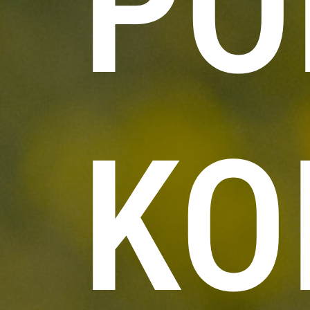
PO
KO