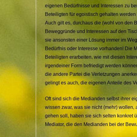
eigenen Bedürfnisse und Interessen zu b
Beteiligten für egoistisch gehalten werden
Auch gilt es, durchaus die (wohl von den B
Beweggründe und Interessen auf den Tisch z
sie ansonsten einer Lösung immer im Wege
Bedürfnis oder Interesse vorhanden! Die 
Beteiligten erarbeiten, wie mit diesen In
irgendeiner Form befriedigt werden können
die andere Partei die Verletzungen anerken
gelingt es auch, die eigenen Anteile des 
Oft sind sich die Medianden selbst ihrer ei
wissen zwar, was sie nicht (mehr) wollen, 
gehen soll, haben sie sich selten konkret üb
Mediator, die den Medianden bei der Bewu