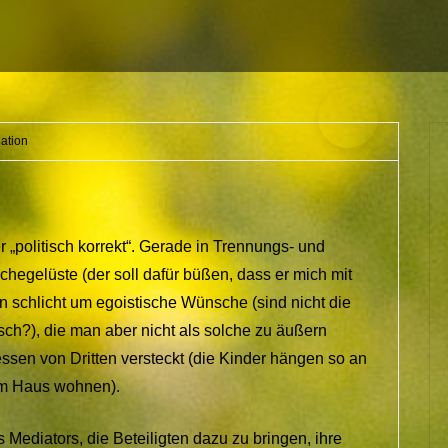
ation
„politisch korrekt“. Gerade in Trennungs- und
egelüste (der soll dafür büßen, dass er mich mit
n schlicht um egoistische Wünsche (sind nicht die
ch?), die man aber nicht als solche zu äußern
essen von Dritten versteckt (die Kinder hängen so an
im Haus wohnen).
 Mediators, die Beteiligten dazu zu bringen, ihre