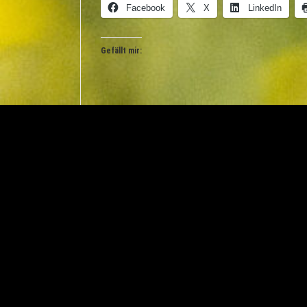
Facebook
X
LinkedIn
Gefällt mir:
Gastbeitrag von Klaus