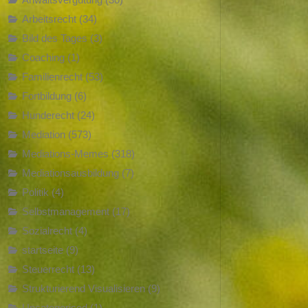
Arbeitsrecht
(34)
Bild des Tages
(3)
Coaching
(1)
Familienrecht
(53)
Fortbildung
(6)
Hunderecht
(24)
Mediation
(573)
Mediations-Memes
(318)
Mediationsausbildung
(7)
Politik
(4)
Selbstmanagement
(17)
Sozialrecht
(4)
startseite
(9)
Steuerrecht
(13)
Strukturierend Visualisieren
(9)
Uncategorised
(1)