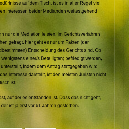
edürfnisse auf dem Tisch, ist es in aller Regel viel
 den Interessen beider Medianden weitestgehend
nn nur die Mediation leisten. Im Gerichtsverfahren
en gefragt, hier geht es nur um Fakten (der
mdbestimmten) Entscheidung des Gerichts sind. Ob
 wenigstens einer/s Beteiligten) befriedigt werden,
d unterstellt, indem dem Antrag stattgegeben wird
as Interesse darstellt, ist den meisten Juristen nicht
isch ist.
, auf der es entstanden ist. Dass das nicht geht,
r der ist ja erst vor 61 Jahren gestorben.