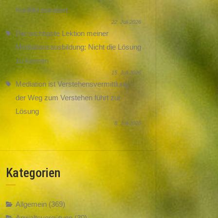
Konflikt eskaliert
22. Juli 2026
Die wichtigste Lektion meiner
Mediationsausbildung: Nicht die Lösung
zu kennen
15. Juli 2026
Mediation ist Verstehensvermittlung –
der Weg zum Verstehen führt zur
Lösung
8. Juli 2026
Kategorien
Allgemein
(369)
Anwaltsvergütung
(30)