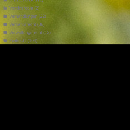
Vereinsrecht
(2)
Verhandlungen
(22)
Verkehrsrecht
(38)
Verwaltungsrecht
(13)
Zivilrecht
(104)
oberechnung?
Suchen
nach: