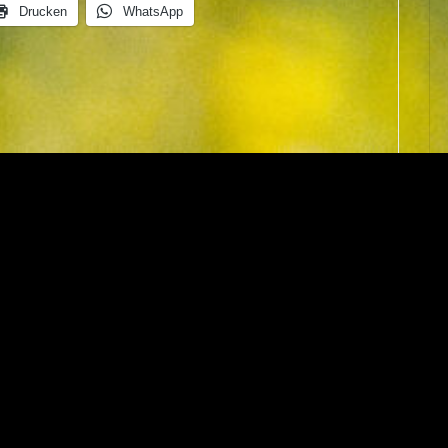
Drucken
WhatsApp
VORHERIGER ARTIKEL
NÄCHSTER ARTIKEL
-Peter Kill zu „Selbst dran schuld!“
Lohnt sich eine Prozessrisik