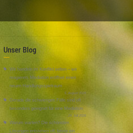
Unser Blog
Wir handeln im Konflikt selten – wir
reagieren. Mediation eröffnet einen
neuen Handlungsspielraum
5. August 2026
Gerade die schwierigen Fälle sind oft
besonders geeignet für eine Mediation
29. Juli 2026
Warum warten? Die schönsten
Lösungen entstehen oft, bevor ein