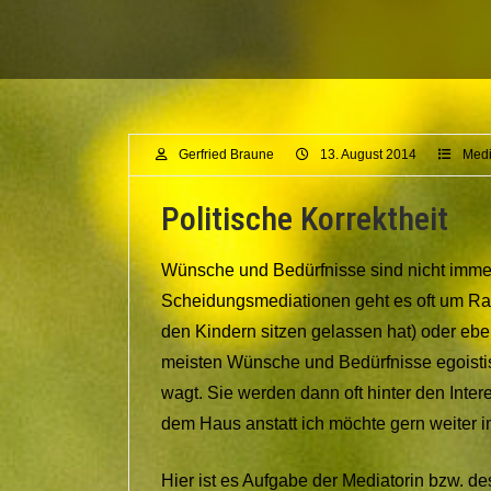
Gerfried Braune
13. August 2014
Medi
Politische Korrektheit
Wünsche und Bedürfnisse sind nicht immer 
Scheidungsmediationen geht es oft um Rach
den Kindern sitzen gelassen hat) oder ebe
meisten Wünsche und Bedürfnisse egoistis
wagt. Sie werden dann oft hinter den Inter
dem Haus anstatt ich möchte gern weiter 
Hier ist es Aufgabe der Mediatorin bzw. des