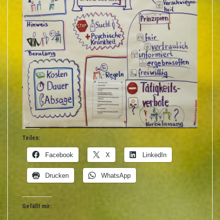
Teilen:
Facebook
X
LinkedIn
Drucken
WhatsApp
Gefällt mir: