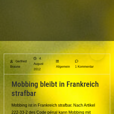
4.
Gerfried
August
Braune
Allgemein
1 Kommentar
2012
Mobbing bleibt in Frankreich
strafbar
Mobbing ist in Frankreich strafbar. Nach Artikel
222-33-2 des Code pénal kann Mobbing mit