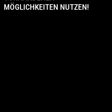
MÖGLICHKEITEN NUTZEN!