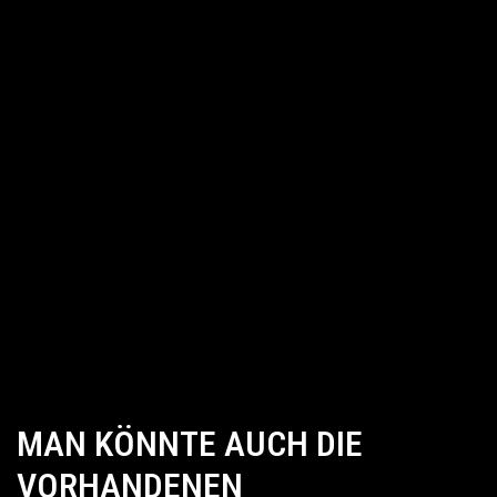
MAN KÖNNTE AUCH DIE
VORHANDENEN