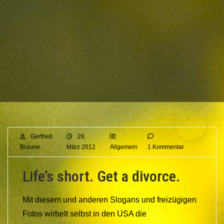
Gerfried
28.
Braune
März 2012
Allgemein
1 Kommentar
Life’s short. Get a divorce.
Mit diesem und anderen Slogans und freizügigen
Fotos wirbelt selbst in den USA die