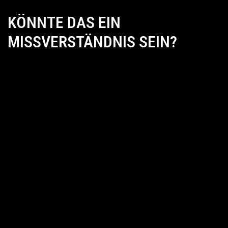
KÖNNTE DAS EIN
MISSVERSTÄNDNIS SEIN?