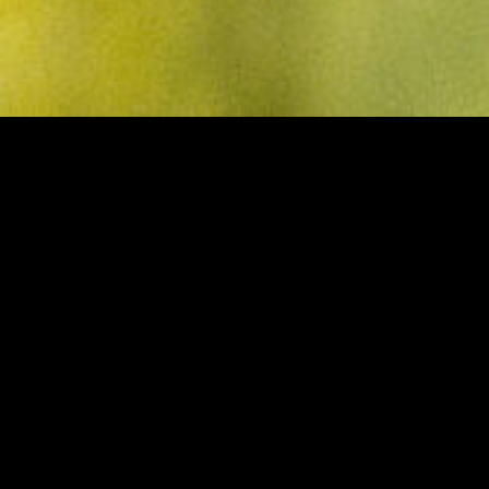
Wir handeln im Konflikt selten – wir reagieren.
Mediation eröffnet einen neuen
Handlungsspielraum
5. August 2026
Gerade die schwierigen Fälle sind oft besonders
geeignet für eine Mediation
29. Juli 2026
Warum warten? Die schönsten Lösungen
entstehen oft, bevor ein Konflikt eskaliert