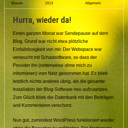
Braune
2013
Allgemein
Hurra, wieder da!
Einen ganzen Monat war Sendepause auf dem
Blog. Grund war nicht etwa plötzliche
Einfallslosigkeit von mir. Der Webspace war
verseucht mit Schadsoftware, so dass der
Provider ihn (netterweise ohne mich zu
informieren) vom Netz genommen hat. Es blieb
letztlich nichts anderes übrig, als die gesamte
Installation der Blog-Software neu aufzusetzen.
Zum Glück blieb die Datenbank mit den Beiträgen
und Kommentaren verschont.
Nun gut, zumindest WordPress funktioniert wieder