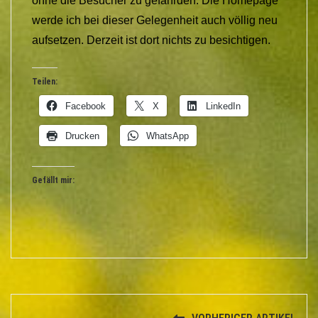
ohne die Besucher zu gefährden. Die Homepage
werde ich bei dieser Gelegenheit auch völlig neu
aufsetzen. Derzeit ist dort nichts zu besichtigen.
Teilen:
Facebook
X
LinkedIn
Drucken
WhatsApp
Gefällt mir: