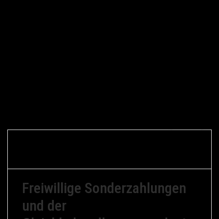
7.
Gerfried
August
Braune
Arbeitsrecht
1 Kommentar
2009
Freiwillige Sonderzahlungen
und der