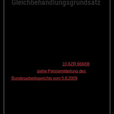
Gleichbehandlungsgrundsatz
Auch wenn ein Arbeitgeber frei entscheiden kann,
ob und unter welchen Voraussetzungen er seinen
Arbeitnehmern Sonderzahlungen leistet, wenn er
hierzu nicht aufgrund von Tarifverträgen gebunden
ist, so ist er doch an den arbeitsrechtlichen
Gleichbehandlungsgrundsatz gebunden. Dies hat
das Bundesarbeitsgericht in einem Urteil vom 5.
August 2009 (Aktenzeichen
10 AZR 666/08
)
entschieden. (
siehe Pressemitteilung des
Bundesarbeitsgerichts vom 5.8.2009
)
Der Entscheidung lag folgender Fall zugrunde:
Eine Druckerei hatte ihren 360 Arbeitnehmern im
Rahmen ihres Standortsicherungskonzepts eine
Änderung der Arbeitsbedingungen angetragen. Es