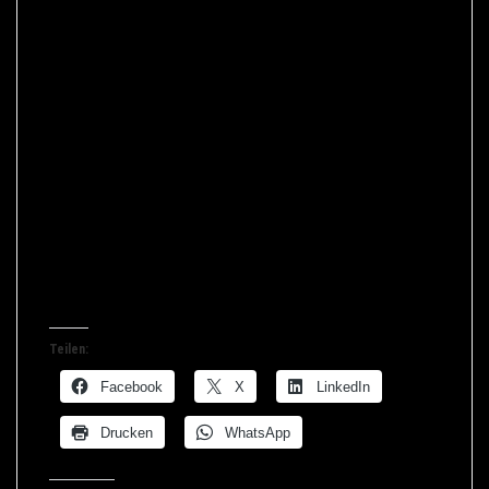
Namen Conte denken (nicht nur) die Italiener eher
an den Sänger Paolo Conte.
Man darf daher – nicht nur als Mediatorenkollege
– gespannt sein, wie sich Giuseppe Conte als
Ministerpräsident schlagen wird, bleibt er eine
Marionette zwischen den Regierungsparteien
oder gelingt es ihm nicht zuletzt durch seine
mediativen Fähigkeiten ein eigenes Profil zu
entwickeln.
Teilen:
Facebook
X
LinkedIn
Drucken
WhatsApp