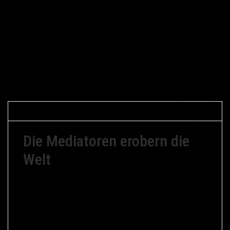
Gerfried Braune
27. Mai 2018
Mediation
Die Mediatoren erobern die
Welt
Naja, nicht ganz 🙂
Aber immerhin soll in Italien nun ein Mediator
Regierungschef werden. Giuseppe Conte, der