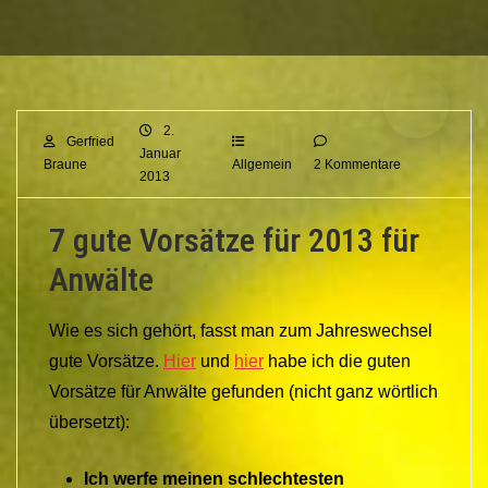
2.
Gerfried
Januar
Braune
Allgemein
2 Kommentare
2013
7 gute Vorsätze für 2013 für
Anwälte
Wie es sich gehört, fasst man zum Jahreswechsel
gute Vorsätze.
Hier
und
hier
habe ich die guten
Vorsätze für Anwälte gefunden (nicht ganz wörtlich
übersetzt):
Ich werfe meinen schlechtesten