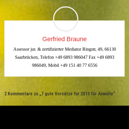
Gerfried Braune
Assessor jur. & zertifizierter Mediator Ringstr, 49, 66130
Saarbrücken, Telefon +49 6893 986047 Fax +49 6893
986049, Mobil +49 151 40 77 6556
2 Kommentare zu „
7 gute Vorsätze für 2013 für Anwälte
“
2. JANUAR 2013 UM 21:58 UHR
Sven Rathjens
RESPEKT HERR KOLLEGE !!! Genau so
muss man es machen !!! Da hatten wir