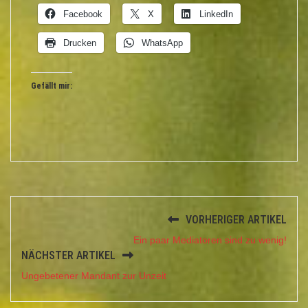
Facebook
X
LinkedIn
Drucken
WhatsApp
Gefällt mir:
VORHERIGER ARTIKEL
Ein paar Mediatoren sind zu wenig!
NÄCHSTER ARTIKEL
Ungebetener Mandant zur Unzeit