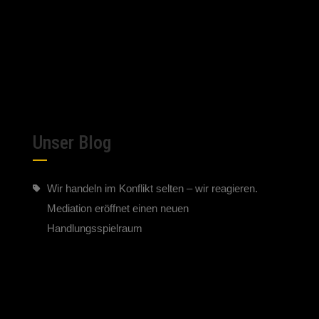
Unser Blog
Wir handeln im Konflikt selten – wir reagieren.
Mediation eröffnet einen neuen
Handlungsspielraum
5. August 2026
Gerade die schwierigen Fälle sind oft besonders
geeignet für eine Mediation
29. Juli 2026
Warum warten? Die schönsten Lösungen