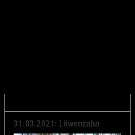
Gerfried
1. April
Bild Des
Braune
2021
Tages
31.03.2021: Löwenzahn