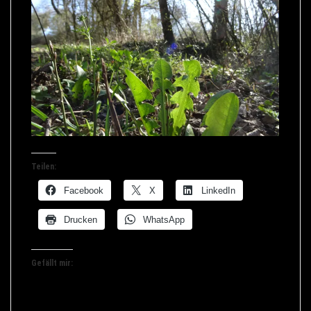
Teilen:
Facebook
X
LinkedIn
Drucken
WhatsApp
Gefällt mir: