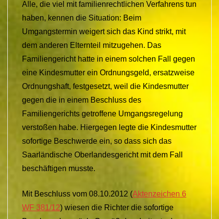
Alle, die viel mit familienrechtlichen Verfahrens tun
haben, kennen die Situation: Beim
Umgangstermin weigert sich das Kind strikt, mit
dem anderen Elternteil mitzugehen. Das
Familiengericht hatte in einem solchen Fall gegen
eine Kindesmutter ein Ordnungsgeld, ersatzweise
Ordnungshaft, festgesetzt, weil die Kindesmutter
gegen die in einem Beschluss des
Familiengerichts getroffene Umgangsregelung
verstoßen habe. Hiergegen legte die Kindesmutter
sofortige Beschwerde ein, so dass sich das
Saarländische Oberlandesgericht mit dem Fall
beschäftigen musste.
Mit Beschluss vom 08.10.2012 (
Aktenzeichen 6
WF 381/12
) wiesen die Richter die sofortige