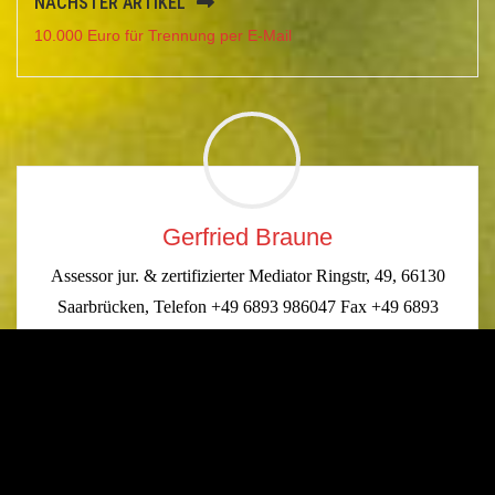
NÄCHSTER ARTIKEL
10.000 Euro für Trennung per E-Mail
Gerfried Braune
Assessor jur. & zertifizierter Mediator Ringstr, 49, 66130
Saarbrücken, Telefon +49 6893 986047 Fax +49 6893
986049, Mobil +49 151 40 77 6556
Ein Kommentar zu „
Wenn das Kind nicht will?
“