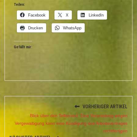
Teilen:
Facebook
X
LinkedIn
Drucken
WhatsApp
Gefällt mir:
VORHERIGER ARTIKEL
Blick über den Tellerrand: Eine Verurteilung wegen
Vergewaltigung kann eine Kündigung des Arbeitsvertrages
rechtfertigen