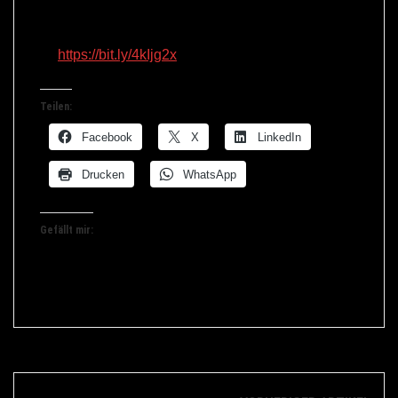
oder online Erstgespräch
an.
Terminbuchung direkt unter:
🔗
https://bit.ly/4kIjg2x
Teilen:
Facebook
X
LinkedIn
Drucken
WhatsApp
Gefällt mir: