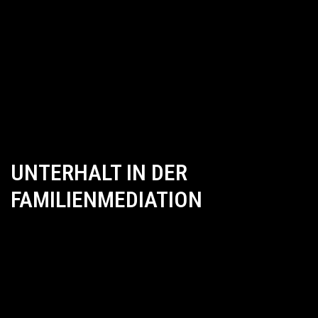
UNTERHALT IN DER
FAMILIENMEDIATION