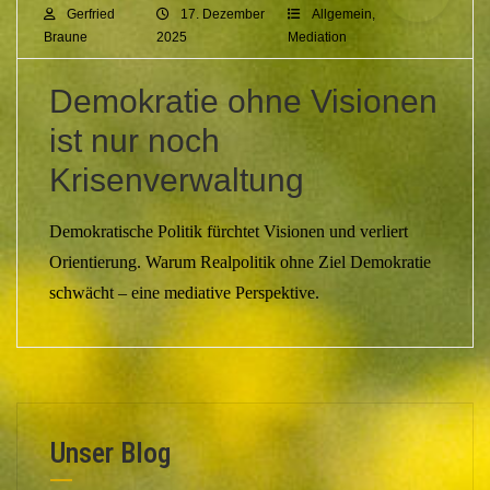
Gerfried
17. Dezember
Allgemein
,
Braune
2025
Mediation
Demokratie ohne Visionen
ist nur noch
Krisenverwaltung
Demokratische Politik fürchtet Visionen und verliert
Orientierung. Warum Realpolitik ohne Ziel Demokratie
schwächt – eine mediative Perspektive.
Unser Blog