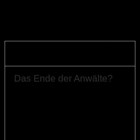
27.
Gerfried
Dezember
Allgemein
1 Kommentar
Braune
2010
Das Ende der Anwälte?
Ich lese gerade das Buch „The End of Lawyers?
Rethinking the nature of legal services“ von Richard
Susskind. Ein wirklich empfehlenswertes Buch. Es
sollte eigentlich Pflichtlektüre für jeden sein, der seine
Anwaltstätigkeit zukunftssicher machen will.