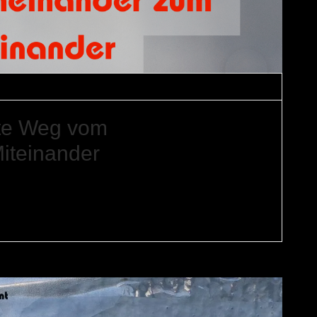
tions-Memes
ste Weg vom
iteinander
einander zu sein. Meist entstehen sie Schritt für Schritt
der das Gefühl, nicht gesehen oder gehört zu werden.