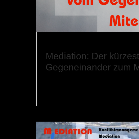
Gerfried Braune
1. August 2026
Media
Mediation: Der kürze
Gegeneinander zum M
Konflikte beginnen selten mit dem Wunsch, gegen
– durch Missverständnisse, verletzende Worte o