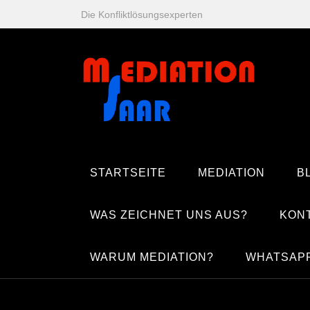
Zum
Die Konfliktlösungsexperten
Inhalt
springen
STARTSEITE
MEDIATION
B
WAS ZEICHNET UNS AUS?
KON
WARUM MEDIATION?
WHATSAP