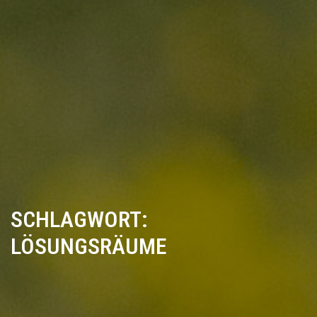
SCHLAGWORT:
LÖSUNGSRÄUME