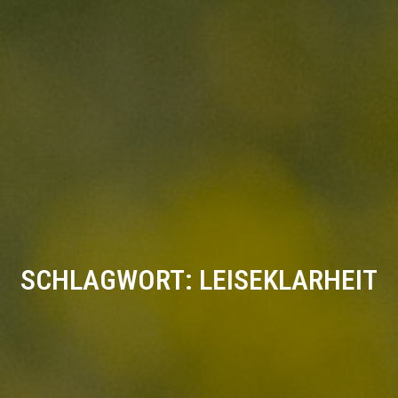
SCHLAGWORT:
LEISEKLARHEIT