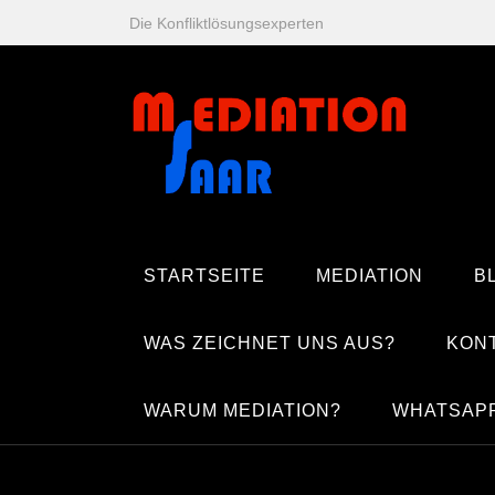
Zum
Die Konfliktlösungsexperten
Inhalt
springen
STARTSEITE
MEDIATION
B
WAS ZEICHNET UNS AUS?
KON
WARUM MEDIATION?
WHATSAP