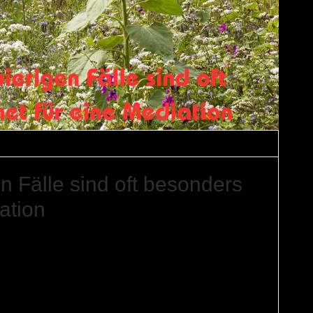
on
n Fälle sind oft besonders
ation
sich die Parteien fast einig sind. Tatsächlich kann sie
te Stärke entfalten – besonders wenn die Beziehung auch