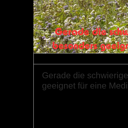
Gerfried Braune
29. Juli 2026
Mediati
Gerade die schwierige
geeignet für eine Medi
Viele glauben, Mediation funktioniere nur, wenn 
gerade bei festgefahrenen Konflikten ihre größ
nach dem Rechtsstreit bestehen bleibt.