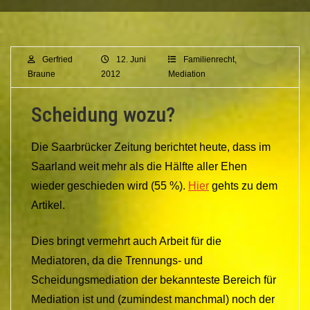
Gerfried
12. Juni
Familienrecht
,
Braune
2012
Mediation
Scheidung wozu?
Die Saarbrücker Zeitung berichtet heute, dass im
Saarland weit mehr als die Hälfte aller Ehen
wieder geschieden wird (55 %).
Hier
gehts zu dem
Artikel.
Dies bringt vermehrt auch Arbeit für die
Mediatoren, da die Trennungs- und
Scheidungsmediation der bekannteste Bereich für
Mediation ist und (zumindest manchmal) noch der