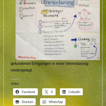
gefundenen Einigungen in einer Vereinbarung
niedergelegt.
Teilen:
Facebook
X
LinkedIn
Drucken
WhatsApp