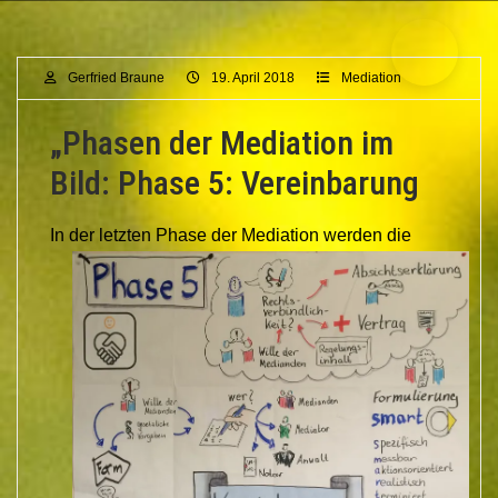
Gerfried Braune
19. April 2018
Mediation
„Phasen der Mediation im
Bild: Phase 5: Vereinbarung
In d
er letzten Phase der Mediation werden die