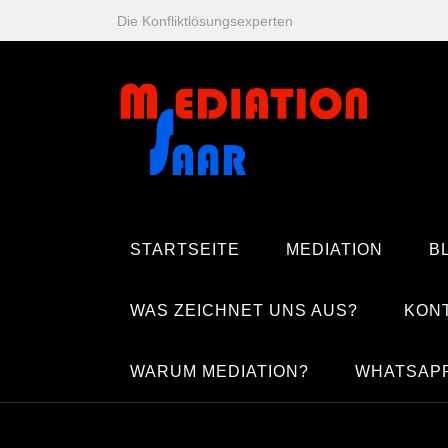
Zum
Die Konfliktlösungsexperten
Inhalt
springen
STARTSEITE
MEDIATION
B
WAS ZEICHNET UNS AUS?
KON
WARUM MEDIATION?
WHATSAP