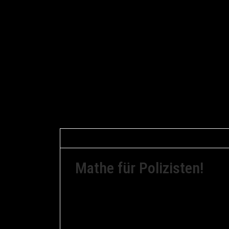
Gerfried Braune
13. Mai 2013
Verkehr
Mathe für Polizisten!
Auf Youtube macht in den USA derzeit ein 
blamiert. Der Polizist hielt ausgerechnet 
an und ließ ihn blasen. Das Gerät zeigte e