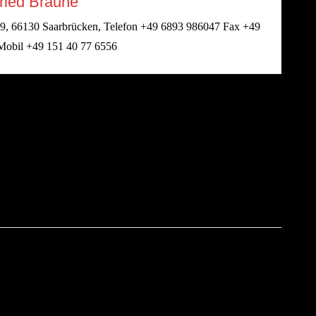
ried Braune
r, 49, 66130 Saarbrücken, Telefon +49 6893 986047 Fax +49
Mobil +49 151 40 77 6556
13. MAI 2013 UM 17:52 UHR
stens genauso entsetzlich: .
13. MAI 2013 UM 17:53 UHR
 auch immer. Da war ein URL in spitzen Klammern.