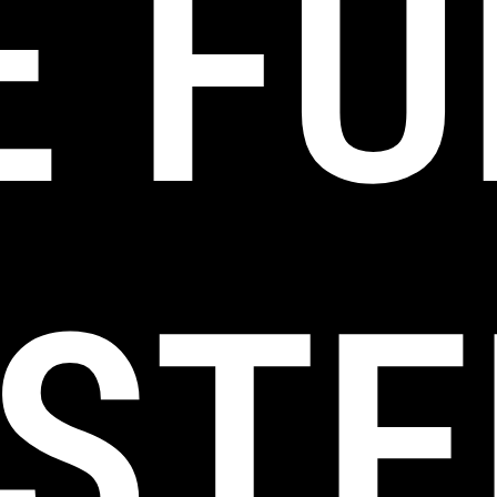
 FÜ
ISTE