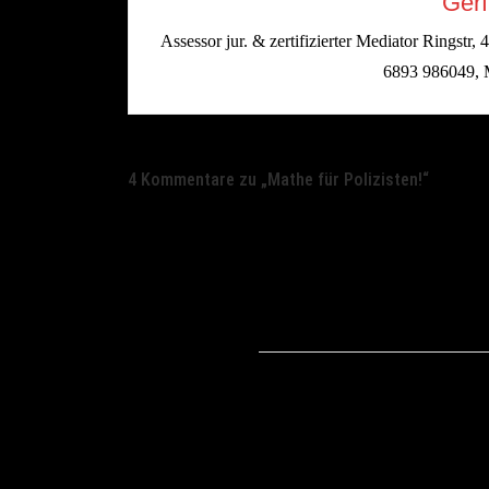
Gerf
Assessor jur. & zertifizierter Mediator Ringst
6893 986049, 
4 Kommentare zu „
Mathe für Polizisten!
“
Christian
Schon etwas älter, aber minde
Christian
Paranoide Blogsoftware aber