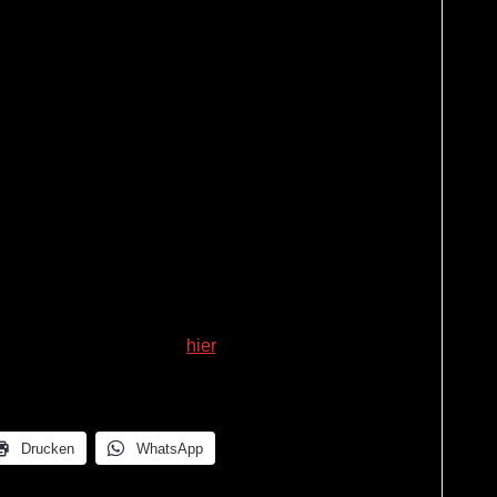
sigen BAK von 0,08 um das Doppelte überschritten
on zu überzeugen, das Doppelte von 0,08 sei 0,16
 0,08 ist. Vergeblich! Auch der Hinweis, dass er
üsse, nützte nichts. Vielmehr wurde der Cop noch
mal zu, du Genie“ oder „Was ist 8 + 8?“. Er
zwei Bier getrunken zu haben und wies darauf hin,
t würden.
hnen mit Dezimalzahlen nicht so richtig aufgepasst.
rt als sieht) finden Sie
hier
.
Drucken
WhatsApp