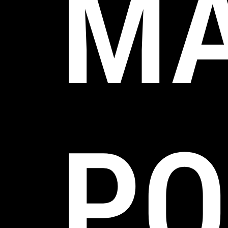
MA
PO