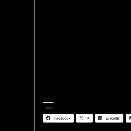
dem Jurastudenten vor, dass er den zuläs
habe.
Der Student versuchte, den Polizisten dav
und nicht 0,016 und dass 0,018 weniger als
Physikstudent sei und dies doch wissen m
sarkastisch und gab Bemerkungen wie „Hör 
beschuldigte den Studenten der Lüge, nur 
dass seine Lügen per Video aufgezeichne
Irgendwie hatte der Polizist wohl beim Rec
Das Video (bei dem man allerdings mehr hö
Teilen:
Facebook
X
LinkedIn