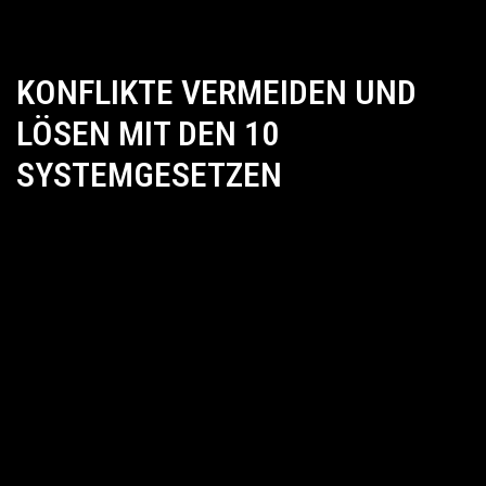
KONFLIKTE VERMEIDEN UND
LÖSEN MIT DEN 10
SYSTEMGESETZEN