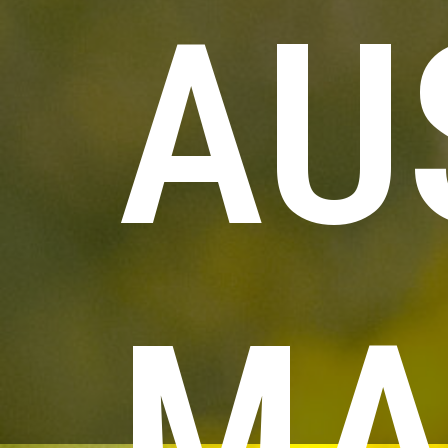
AU
MA