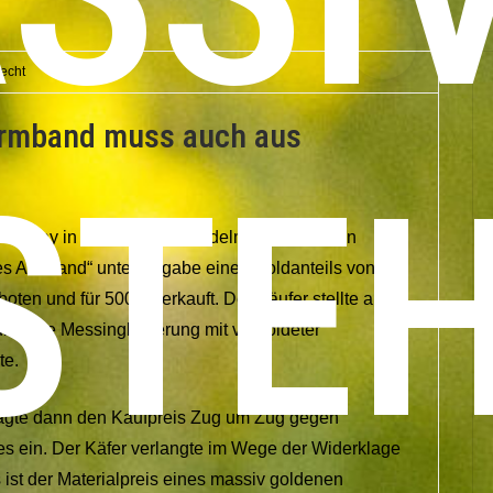
recht
Armband muss auch aus
STE
i Ebay in der Kategorie „Edelmetall Gold“ ein
s Armband“ unter Angabe eines Goldanteils von
boten und für 500 € verkauft. Der Käufer stellte aber
 um eine Messinglegierung mit vergoldeter
te.
lagte dann den Kaufpreis Zug um Zug gegen
 ein. Der Käfer verlangte im Wege der Widerklage
ist der Materialpreis eines massiv goldenen