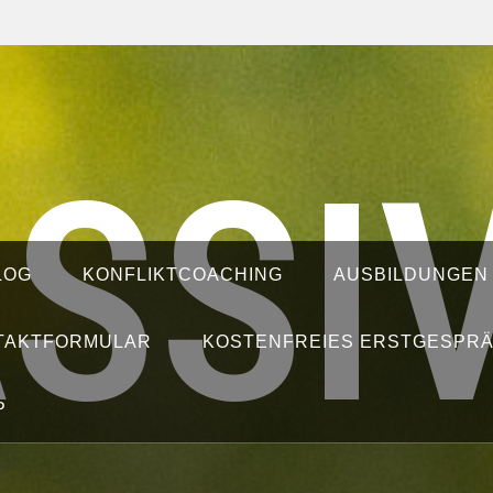
SSI
LOG
KONFLIKTCOACHING
AUSBILDUNGEN
TAKTFORMULAR
KOSTENFREIES ERSTGESPR
P