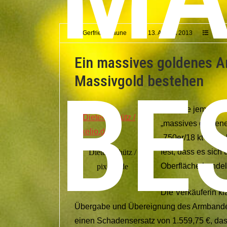
Gerfried Braune
13. August 2013
Zivil
Ein massives goldenes 
Massivgold bestehen
BE
Da hatte jemand be
„massives goldene
„750er/18 kt“ ange
fest, dass es sich
Dieter Schütz /
Oberfläche handel
pixelio.de
Die Verkäuferin k
Übergabe und Übereignung des Armbandes
einen Schadensersatz von 1.559,75 €, das 