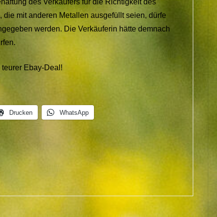
ftung des Verkäufers für die Richtigkeit des
ie mit anderen Metallen ausgefüllt seien, dürfe
angegeben werden. Die Verkäuferin hätte demnach
rfen.
 teurer Ebay-Deal!
Drucken
WhatsApp