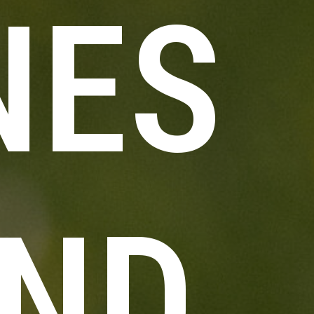
NES
ND