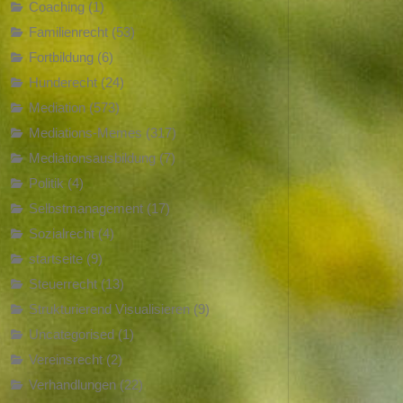
Coaching
(1)
Familienrecht
(53)
Fortbildung
(6)
Hunderecht
(24)
Mediation
(573)
Mediations-Memes
(317)
Mediationsausbildung
(7)
Politik
(4)
Selbstmanagement
(17)
Sozialrecht
(4)
startseite
(9)
Steuerrecht
(13)
Strukturierend Visualisieren
(9)
Uncategorised
(1)
Vereinsrecht
(2)
Verhandlungen
(22)