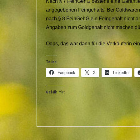
Nach § 7 FeinGehG bestehe eine Garantieha
angegebenen Feingehalts. Bei Goldwaren, d
nach § 8 FeinGehG ein Feingehalt nicht 
Angaben zum Goldgehalt nicht machen dü
Oops, das war dann für die Verkäuferin ein
Teilen:
Facebook
X
LinkedIn
Gefällt mir: