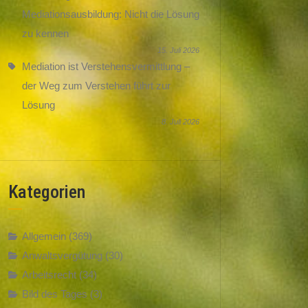
Mediationsausbildung: Nicht die Lösung
zu kennen
15. Juli 2026
Mediation ist Verstehensvermittlung –
der Weg zum Verstehen führt zur
Lösung
8. Juli 2026
Kategorien
Allgemein
(369)
Anwaltsvergütung
(30)
Arbeitsrecht
(34)
Bild des Tages
(3)