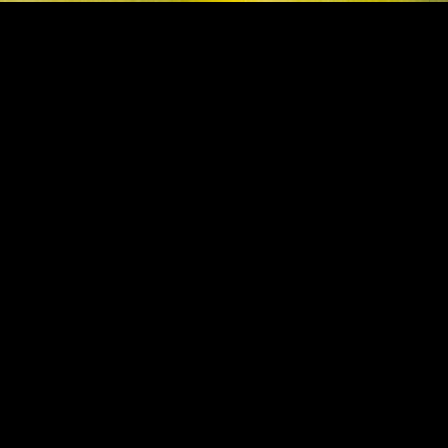
VORHERIGER ARTIKEL
NÄCHSTER ARTIKEL
Mediation via Skype?
Neue Fähigkeiten für Anwälte
ried Braune
r, 49, 66130 Saarbrücken, Telefon +49 6893 986047 Fax +49
Mobil +49 151 40 77 6556