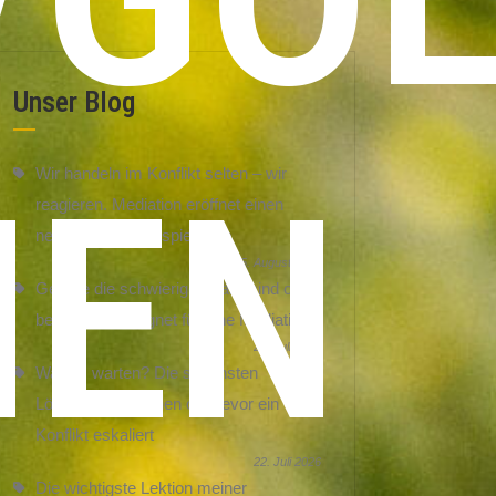
Unser Blog
HEN
Wir handeln im Konflikt selten – wir
reagieren. Mediation eröffnet einen
neuen Handlungsspielraum
5. August 2026
Gerade die schwierigen Fälle sind oft
besonders geeignet für eine Mediation
29. Juli 2026
Warum warten? Die schönsten
Lösungen entstehen oft, bevor ein
Konflikt eskaliert
22. Juli 2026
Die wichtigste Lektion meiner