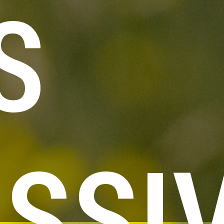
S
SSI