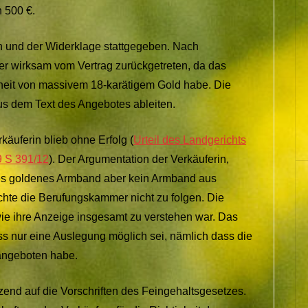
 500 €.
n und der Widerklage stattgegeben. Nach
er wirksam vom Vertrag zurückgetreten, da das
heit von massivem 18-karätigem Gold habe. Die
us dem Text des Angebotes ableiten.
käuferin blieb ohne Erfolg (
Urteil des Landgerichts
9 S 391/12
). Der Argumentation der Verkäuferin,
ves goldenes Armband aber kein Armband aus
hte die Berufungskammer nicht zu folgen. Die
wie ihre Anzeige insgesamt zu verstehen war. Das
s nur eine Auslegung möglich sei, nämlich dass die
angeboten habe.
end auf die Vorschriften des Feingehaltsgesetzes.