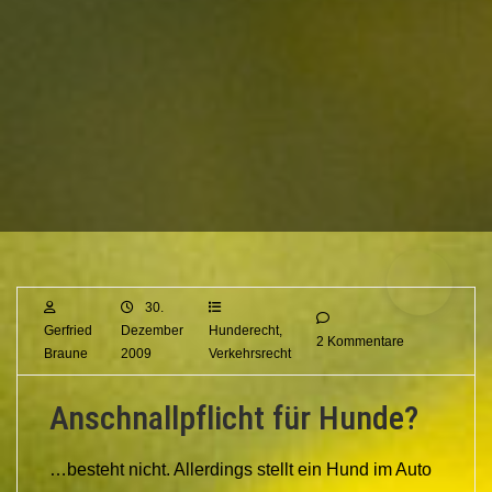
30.
Gerfried
Dezember
Hunderecht
,
2 Kommentare
Braune
2009
Verkehrsrecht
Anschnallpflicht für Hunde?
…besteht nicht. Allerdings stellt ein Hund im Auto