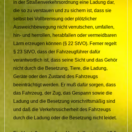
in der Straßenverkehrsordnung eine Ladung dar,
die so zu verstauen und zu sichern ist, dass sie
selbst bei Vollbremsung oder plötzlicher
Ausweichbewegung nicht verrutschen, umfallen,
hin- und herrollen, herabfallen oder vermeidbaren
Lärm erzeugen können (§ 22 StVO). Ferner regelt
§ 23 StVO, dass der Fahrzeugführer dafür
verantwortlich ist, dass seine Sicht und das Gehör
nicht durch die Besetzung, Tiere, die Ladung,
Geräte oder den Zustand des Fahrzeugs
beeinträchtigt werden. Er muß dafür sorgen, dass
das Fahrzeug, der Zug, das Gespann sowie die
Ladung und die Besetzung vorschriftsmäßig sind
und daß die Verkehrssicherheit des Fahrzeugs
durch die Ladung oder die Besetzung nicht leidet.