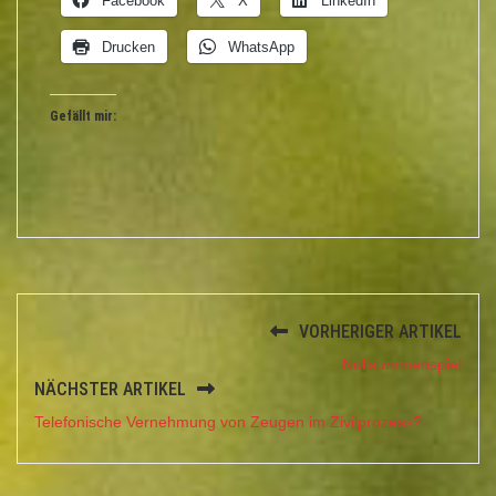
Facebook
X
LinkedIn
Drucken
WhatsApp
Gefällt mir:
VORHERIGER ARTIKEL
Nullsummenspiel
NÄCHSTER ARTIKEL
Telefonische Vernehmung von Zeugen im Zivilprozess?