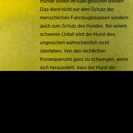
Hunde sollten im Auto gesichert werden.
Das dient nicht nur dem Schutz der
menschlichen Fahrzeuginsassen sondern
auch zum Schutz des Hundes. Bei einem
schweren Unfall wird der Hund dies
ungesichert wahrscheinlich nicht
überleben. Von den rechtlichen
Konsequenzen ganz zu schweigen, wenn
sich herausstellt, dass der Hund der
Grund für einen Unfall war.
8. MÄRZ 2012 UM 17:08 UHR
Mark Danang
Viel zu viele Leute lassen ihren Hund
einfach unangeschnallt auf dem Sitz