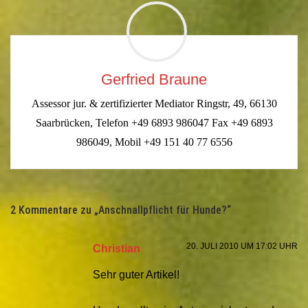
Gerfried Braune
Assessor jur. & zertifizierter Mediator Ringstr, 49, 66130
Saarbrücken, Telefon +49 6893 986047 Fax +49 6893
986049, Mobil +49 151 40 77 6556
2 Kommentare zu „
Anschnallpflicht für Hunde?
“
20. JULI 2010 UM 17:02 UHR
Christian
Sehr guter Artikel!