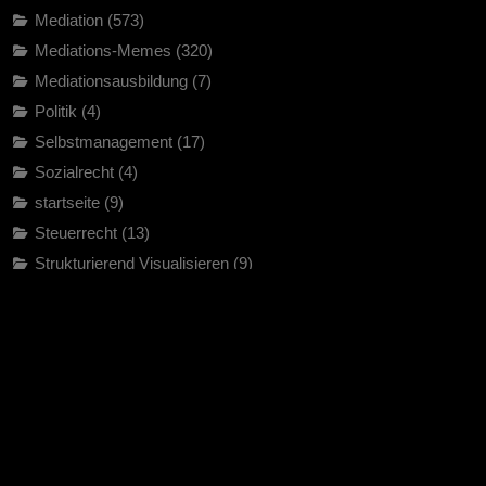
Mediation
(573)
Mediations-Memes
(320)
Mediationsausbildung
(7)
Politik
(4)
Selbstmanagement
(17)
Sozialrecht
(4)
startseite
(9)
Steuerrecht
(13)
Strukturierend Visualisieren
(9)
Uncategorised
(1)
Vereinsrecht
(2)
Verhandlungen
(22)
Verkehrsrecht
(38)
Verwaltungsrecht
(13)
Zivilrecht
(104)