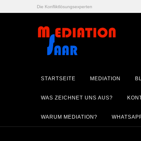
Zum
Die Konfliktlösungsexperten
Inhalt
springen
STARTSEITE
MEDIATION
B
WAS ZEICHNET UNS AUS?
KON
WARUM MEDIATION?
WHATSAP