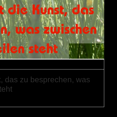
ons-Memes
st, das zu besprechen, was
teht