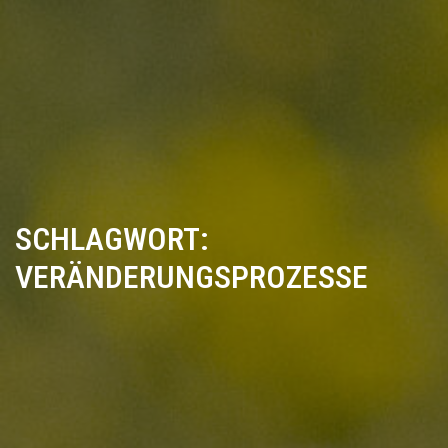
SCHLAGWORT:
VERÄNDERUNGSPROZESSE