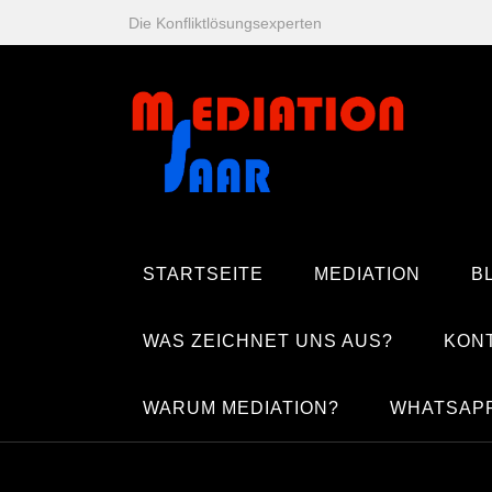
Zum
Die Konfliktlösungsexperten
Inhalt
springen
STARTSEITE
MEDIATION
B
WAS ZEICHNET UNS AUS?
KON
WARUM MEDIATION?
WHATSAP