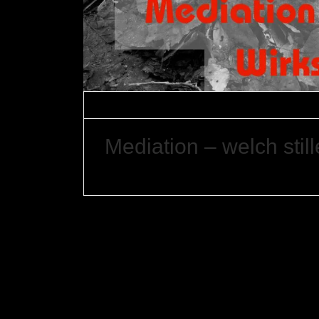
Gerfried Braune
13. Februar 2026
Med
Mediation – welch stil