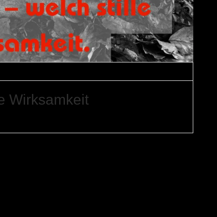
iations-Memes
le Wirksamkeit