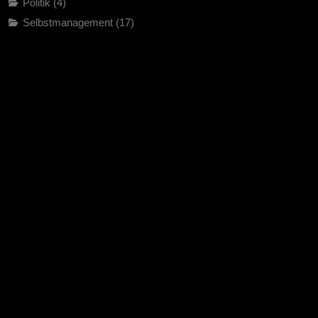
Politik
(4)
Selbstmanagement
(17)
Sozialrecht
(4)
startseite
(9)
Steuerrecht
(13)
Strukturierend Visualisieren
(9)
Uncategorised
(1)
Vereinsrecht
(2)
Verhandlungen
(22)
Verkehrsrecht
(38)
Verwaltungsrecht
(13)
Zivilrecht
(104)