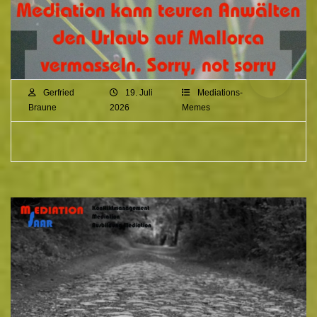
Gerfried
19. Juli
Mediations-
Braune
2026
Memes