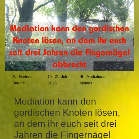
Gerfried
21. Juli
Mediations-
Braune
2026
Memes
Mediation kann den
gordischen Knoten lösen,
an dem ihr euch seit drei
Jahren die Fingernägel