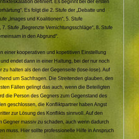
flikteskalation definiert. Es beginnt bei der ersten
Verhärtung“. Es folgt die 2. Stufe der „Debatte und
tufe „Images und Koalitionen“, 5. Stufe
“, 7. Stufe „Begrenzte Vernichtungsschläge“, 8. Stufe
„Gemeinsam in den Abgrund“.
on einer kooperativen und kopetitiven Einstellung
) und endet dann in einer Haltung, bei der nur noch
r zu halten als den der Gegenseite (lose-lose). Auf
gehend um Sachfragen. Die Streitenden glauben, den
isten Fällen gelingt das auch, wenn die Beteiligten
 wird die Person des Gegners zum Gegenstand des
den geschlossen, die Konfliktpartner haben Angst
Dritter zur Lösung des Konflikts sinnvoll. Auf den
em Gegner massiv zu schaden, auch wenn dadurch
muss. Hier sollte professionelle Hilfe in Anspruch