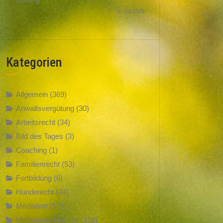
8. Juli 2026
Kategorien
Allgemein
(369)
Anwaltsvergütung
(30)
Arbeitsrecht
(34)
Bild des Tages
(3)
Coaching
(1)
Familienrecht
(53)
Fortbildung
(6)
Hunderecht
(24)
Mediation
(573)
Mediations-Memes
(318)