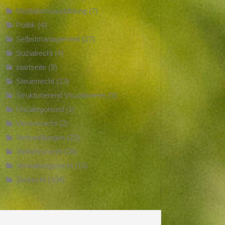
Mediationsausbildung
(7)
Politik
(4)
Selbstmanagement
(17)
Sozialrecht
(4)
startseite
(9)
Steuerrecht
(13)
Strukturierend Visualisieren
(9)
Uncategorised
(1)
Vereinsrecht
(2)
Verhandlungen
(22)
Verkehrsrecht
(38)
Verwaltungsrecht
(13)
Zivilrecht
(104)