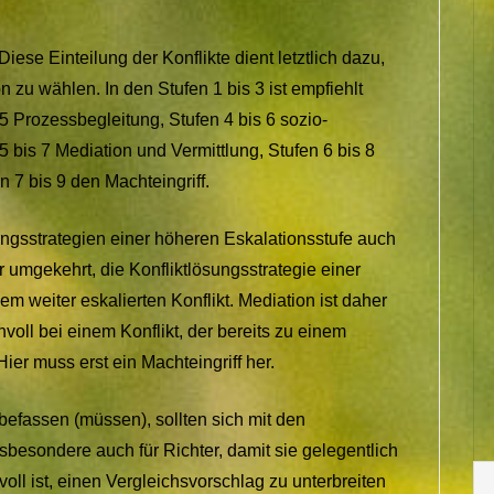
iese Einteilung der Konflikte dient letztlich dazu,
on zu wählen. In den Stufen 1 bis 3 ist empfiehlt
 5 Prozessbegleitung, Stufen 4 bis 6 sozio-
 bis 7 Mediation und Vermittlung, Stufen 6 bis 8
 7 bis 9 den Machteingriff.
ungsstrategien einer höheren Eskalationsstufe auch
r umgekehrt, die Konfliktlösungsstrategie einer
em weiter eskalierten Konflikt. Mediation ist daher
nvoll bei einem Konflikt, der bereits zu einem
ier muss erst ein Machteingriff her.
n befassen (müssen), sollten sich mit den
nsbesondere auch für Richter, damit sie gelegentlich
oll ist, einen Vergleichsvorschlag zu unterbreiten