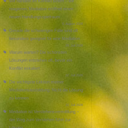
Wir handeln im Konflikt selten – wir
reagieren. Mediation eröffnet einen
neuen Handlungsspielraum
5. August 2026
Gerade die schwierigen Fälle sind oft
besonders geeignet für eine Mediation
29. Juli 2026
Warum warten? Die schönsten
Lösungen entstehen oft, bevor ein
Konflikt eskaliert
22. Juli 2026
Die wichtigste Lektion meiner
Mediationsausbildung: Nicht die Lösung
zu kennen
15. Juli 2026
Mediation ist Verstehensvermittlung –
der Weg zum Verstehen führt zur
Lösung