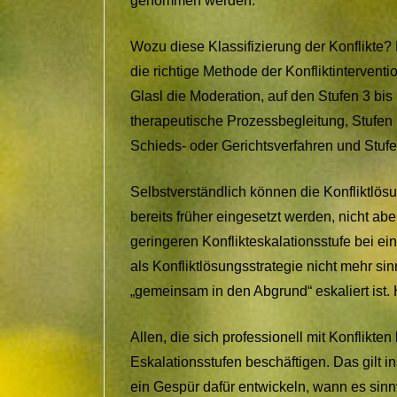
genommen werden.
Wozu diese Klassifizierung der Konflikte? D
die richtige Methode der Konfliktinterventi
Glasl die Moderation, auf den Stufen 3 bis
therapeutische Prozessbegleitung, Stufen 5
Schieds- oder Gerichtsverfahren und Stufen
Selbstverständlich können die Konfliktlös
bereits früher eingesetzt werden, nicht abe
geringeren Konflikteskalationsstufe bei ein
als Konfliktlösungsstrategie nicht mehr sin
„gemeinsam in den Abgrund“ eskaliert ist. H
Allen, die sich professionell mit Konflikte
Eskalationsstufen beschäftigen. Das gilt i
ein Gespür dafür entwickeln, wann es sinnv