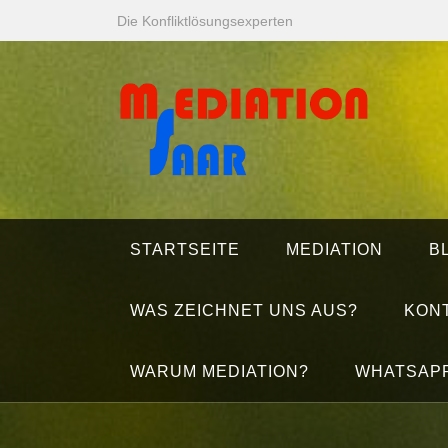
Zum
Die Konfliktlösungsexperten
Inhalt
springen
STARTSEITE
MEDIATION
B
WAS ZEICHNET UNS AUS?
KON
WARUM MEDIATION?
WHATSAP