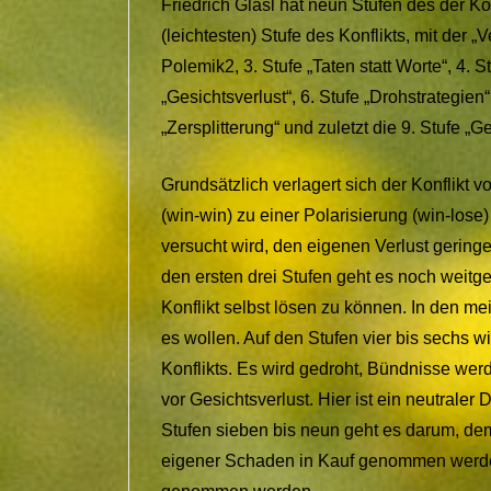
Friedrich Glasl hat neun Stufen des der Kon
(leichtesten) Stufe des Konflikts, mit der „
Polemik2, 3. Stufe „Taten statt Worte“, 4. S
„Gesichtsverlust“, 6. Stufe „Drohstrategien
„Zersplitterung“ und zuletzt die 9. Stufe 
Grundsätzlich verlagert sich der Konflikt v
(win-win) zu einer Polarisierung (win-lose
versucht wird, den eigenen Verlust geringe
den ersten drei Stufen geht es noch weit
Konflikt selbst lösen zu können. In den me
es wollen. Auf den Stufen vier bis sechs
Konflikts. Es wird gedroht, Bündnisse wer
vor Gesichtsverlust. Hier ist ein neutraler 
Stufen sieben bis neun geht es darum, d
eigener Schaden in Kauf genommen werden 