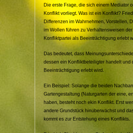
Die erste Frage, die sich einem Mediator od
Konflikt vorliegt. Was ist ein Konflikt? Frie
Differenzen im Wahrnehmen, Vorstellen, D
im Wollen führen zu Verhaltensweisen der 
Konfliktpartei als Beeinträchtigung erlebt 
Das bedeutet, dass Meinungsunterschiede
dessen ein Konfliktbeteiligter handelt und
Beeinträchtigung erlebt wird.
Ein Beispiel: Solange die beiden Nachbar
Gartengestaltung (Naturgarten der eine, 
haben, besteht noch ekin Konflikt. Erst w
andere Grundstück hinüberwächst und das
kommt es zur Entstehung eines Konflikts.