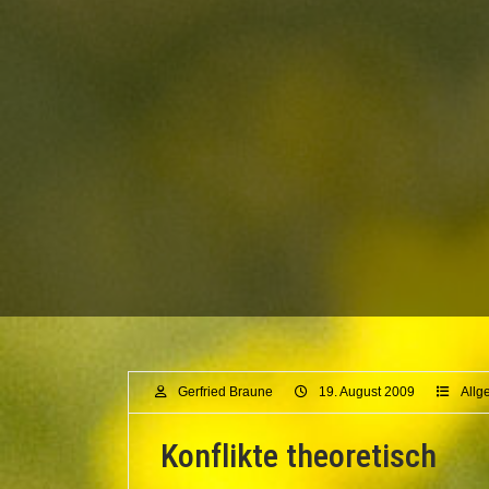
Gerfried Braune
19. August 2009
Allg
Konflikte theoretisch