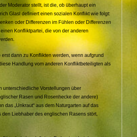
er Moderator stellt, ist die, ob überhaupt ein
drich Glasl definiert einen sozialen Konflikt wie folgt:
enken oder Differenzen im Fühlen oder Differenzen
einen Konfliktpartei, die von der anderen
werden.
 erst dann zu Konflikten werden, wenn aufgrund
 diese Handlung vom anderen Konfliktbeteiligten als
n unterschiedliche Vorstellungen über
englischer Rasen und Rosenhecke der andere)
enn das „Unkraut“ aus dem Naturgarten auf das
 den Liebhaber des englischen Rasens stört,