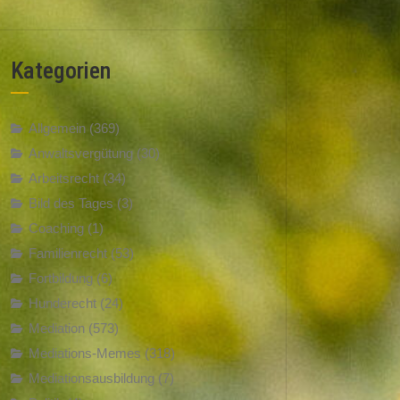
Kategorien
Allgemein
(369)
Anwaltsvergütung
(30)
Arbeitsrecht
(34)
Bild des Tages
(3)
Coaching
(1)
Familienrecht
(53)
Fortbildung
(6)
Hunderecht
(24)
Mediation
(573)
Mediations-Memes
(318)
Mediationsausbildung
(7)