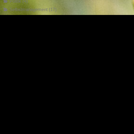
Politik
(4)
Selbstmanagement
(17)
Sozialrecht
(4)
startseite
(9)
Steuerrecht
(13)
Strukturierend Visualisieren
(9)
Uncategorised
(1)
Vereinsrecht
(2)
Verhandlungen
(22)
Verkehrsrecht
(38)
Verwaltungsrecht
(13)
Zivilrecht
(104)