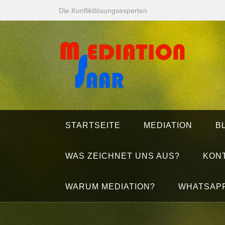
Zum
Die Konfliktlösungsexperten
Inhalt
springen
STARTSEITE
MEDIATION
B
WAS ZEICHNET UNS AUS?
KON
WARUM MEDIATION?
WHATSAP