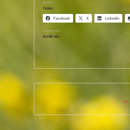
Teilen:
Facebook
X
LinkedIn
Gefällt mir:
Ein 