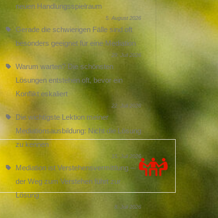
neuen Handlungsspielraum
5. August 2026
Gerade die schwierigen Fälle sind oft
besonders geeignet für eine Mediation
29. Juli 2026
Warum warten? Die schönsten
Lösungen entstehen oft, bevor ein
Konflikt eskaliert
22. Juli 2026
Die wichtigste Lektion meiner
Mediationsausbildung: Nicht die Lösung
zu kennen
15. Juli 2026
Mediation ist Verstehensvermittlung –
der Weg zum Verstehen führt zur
Lösung
8. Juli 2026