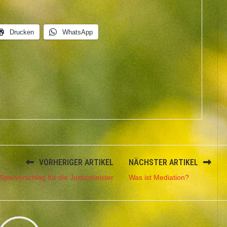
Drucken
WhatsApp
VORHERIGER ARTIKEL
NÄCHSTER ARTIKEL
Sparvorschlag für die Justizminister
Was ist Mediation?