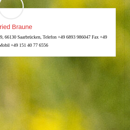
ried Braune
r, 49, 66130 Saarbrücken, Telefon +49 6893 986047 Fax +49
Mobil +49 151 40 77 6556