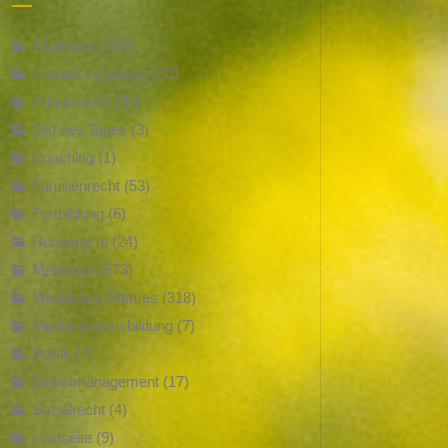
Allgemein
(369)
Anwaltsvergütung
(30)
Arbeitsrecht
(34)
Bild des Tages
(3)
Coaching
(1)
Familienrecht
(53)
Fortbildung
(6)
Hunderecht
(24)
Mediation
(573)
Mediations-Memes
(318)
Mediationsausbildung
(7)
Politik
(4)
Selbstmanagement
(17)
Sozialrecht
(4)
startseite
(9)