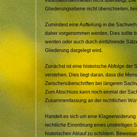
Informationseinheiten nicht übersteigt. Die
Gliederungsebene nicht überschreiten, be
Zumindest eine Aufteilung in die Sachverh
daher vorgenommen werden. Dies sollte ber
werden oder auch durch einführende Sätze
Gliederung dargelegt wird.
Zunächst ist eine historische Abfolge der 
verstehen. Dies liegt daran, dass die Me
Zwischenüberschriften bei längeren Sachv
Zum Abschluss kann noch einmal der Sach
Zusammenfassung an der rechtlichen Würdi
Handelt es sich um eine Klageerwiderung is
rechtliche Einordnung eines unstreitigen S
historischen Ablauf zu schildern. Beweisa