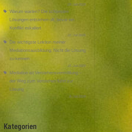
29. Juli 2026
Warum warten? Die schönsten
Lösungen entstehen oft, bevor ein
Konflikt eskaliert
22. Juli 2026
Die wichtigste Lektion meiner
Mediationsausbildung: Nicht die Lösung
zu kennen
15. Juli 2026
Mediation ist Verstehensvermittlung –
der Weg zum Verstehen führt zur
Lösung
8. Juli 2026
Kategorien