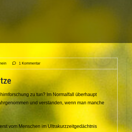
mein
1 Kommentar
ätze
hirnforschung zu tun? Im Normalfall überhaupt
r wahrgenommen und verstanden, wenn man manche
erst vom Menschen im Ultrakurzzeitgedächtnis