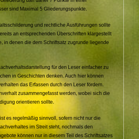
 Gliederung darf daher 7 Punkte in einer
sser sind Maximal 5 Gliederungspunkte.
altsschilderung und rechtliche Ausführungen sollte
eits an entsprechenden Überschriften klargestellt
, in denen die dem Schriftsatz zugrunde liegende
Sachverhaltsdarstellung für den Leser einfacher zu
nschen in Geschichten denken. Auch hier können
erhalten das Erfassen durch den Leser fördern.
verhalt zusammengefasst werden, wobei sich die
gung orientieren sollte.
t es regelmäßig sinnvoll, sofern nicht nur die
achverhaltes im Streit steht, nochmals den
ngebote können nur in diesem Teil des Schriftsatzes