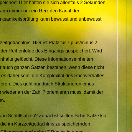
ichert. Hier halten sie sich allenfalls 2 Sekunden.
 kann immer nur ein Reiz den Kanal der
erksamkeitsprüfung kann bewusst und unbewusst
zeitgedächtnis. Hier ist Platz für 7 plus/minus 2
 der Reihenfolge des Eingangs gespeichert. Wird
 Inhalte gelöscht. Diese Informationseinheiten
r auch ganzen Sätzen bestehen, wenn diese nicht
s es daher sein, die Komplexität des Sachverhaltes
eren. Dies geht nur durch Strukturieren eines
h wieder an der Zahl 7 orientieren muss, damit der
nn.
von Schriftsätzen? Zunächst sollten Schriftsätze klar
e die im Kurzzeitgedächtnis zu speichernden