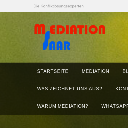
Zum
Die Konfliktlösungsexperten
Inhalt
springen
STARTSEITE
MEDIATION
B
WAS ZEICHNET UNS AUS?
KON
WARUM MEDIATION?
WHATSAP