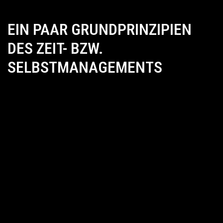
EIN PAAR GRUNDPRINZIPIEN
DES ZEIT- BZW.
SELBSTMANAGEMENTS