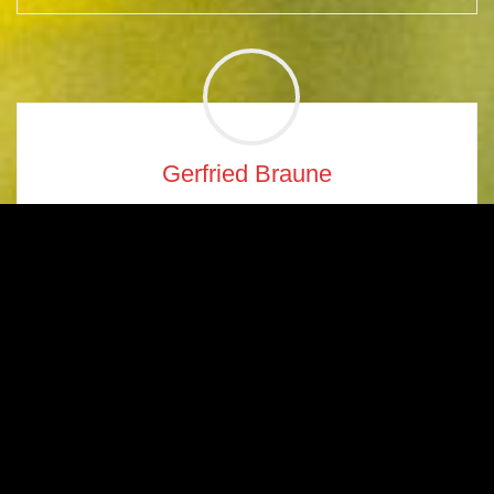
Gerfried Braune
Assessor jur. & zertifizierter Mediator Ringstr, 49, 66130
Saarbrücken, Telefon +49 6893 986047 Fax +49 6893
986049, Mobil +49 151 40 77 6556
Kommentar verfassen