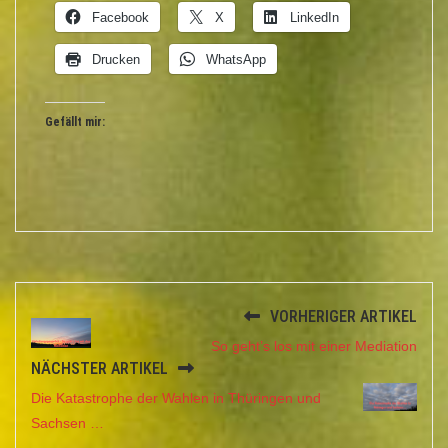
Facebook
X
LinkedIn
Drucken
WhatsApp
Gefällt mir:
VORHERIGER ARTIKEL
So geht’s los mit einer Mediation
NÄCHSTER ARTIKEL
Die Katastrophe der Wahlen in Thüringen und
Sachsen …