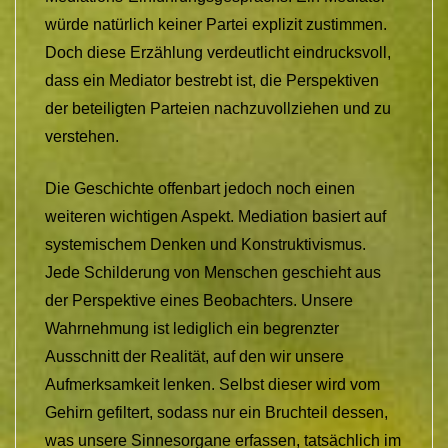
würde natürlich keiner Partei explizit zustimmen.
Doch diese Erzählung verdeutlicht eindrucksvoll,
dass ein Mediator bestrebt ist, die Perspektiven
der beteiligten Parteien nachzuvollziehen und zu
verstehen.
Die Geschichte offenbart jedoch noch einen
weiteren wichtigen Aspekt. Mediation basiert auf
systemischem Denken und Konstruktivismus.
Jede Schilderung von Menschen geschieht aus
der Perspektive eines Beobachters. Unsere
Wahrnehmung ist lediglich ein begrenzter
Ausschnitt der Realität, auf den wir unsere
Aufmerksamkeit lenken. Selbst dieser wird vom
Gehirn gefiltert, sodass nur ein Bruchteil dessen,
was unsere Sinnesorgane erfassen, tatsächlich im