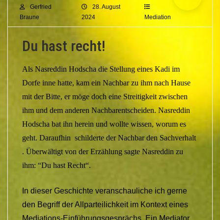
Gerfried
28. August
Braune
2024
Mediation
Du hast recht!
Als Nasreddin Hodscha die Stellung eines Kadi im
Dorfe inne hatte, kam ein Nachbar zu ihm nach Hause
mit der Bitte, er möge doch eine Streitigkeit zwischen
ihm und dem anderen Nachbarentscheiden. Nasreddin
Hodscha bat ihn herein und wollte wissen, worum es
geht. Daraufhin schilderte der Nachbar den Sachverhalt
. Überwältigt von der Erzählung sagte Nasreddin zu
ihm: “Du hast Recht“.
In dieser Geschichte veranschauliche ich gerne
den Begriff der Allparteilichkeit im Kontext eines
Mediations-Einführungsgesprächs. Ein Mediator